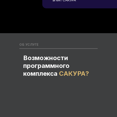
агент САКУРА
ОБ УСЛУГЕ
Возможности
программного
комплекса
CАКУРА
?