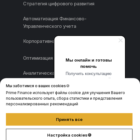
Стратегия цифрового развития
Автоматизация Финансово-
Управленческого учета
Корпоративная шина данных (КШД)
Оптимизация производительности IT
Мы онлайн и готовы
помочь
Аналитическая отчетность
Получить консультацию
эксперта или готовые кейсы
по внедрению это просто!
Мы заботимся о ваших cookies🍪
Корпоративное сопровождение
Перезвоним в течении 10
Prime Finance использует файлы cookie для улучшения Вашего
минут
пользовательского опыта, сбора статистики и представления
Автоматизация документооборота
персонализированных рекомендаций
Принять все
Prime-Finance © 2026
Настройка cookies🍪