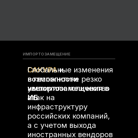
ИМПОРТОЗАМЕЩЕНИЕ
САКУРА
Глобальные изменения
и
возможности
в геополитике резко
импортозамещения в
увеличили количество
ИБ
атак на
инфраструктуру
российских компаний,
а с учетом выхода
иностранных вендоров